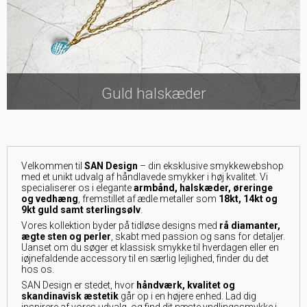
Guld halskæder
Velkommen til
SAN Design
– din eksklusive smykkewebshop
med et unikt udvalg af håndlavede smykker i høj kvalitet. Vi
specialiserer os i elegante
armbånd
,
halskæder
,
øreringe
og
vedhæng
, fremstillet af ædle metaller som
18kt, 14kt og
9kt guld samt sterlingsølv
.
Vores kollektion byder på tidløse designs med
rå diamanter,
ægte sten og perler
, skabt med passion og sans for detaljer.
Uanset om du søger et klassisk smykke til hverdagen eller en
iøjnefaldende accessory til en særlig lejlighed, finder du det
hos os.
SAN Design er stedet, hvor
håndværk, kvalitet og
skandinavisk æstetik
går op i en højere enhed. Lad dig