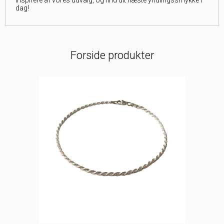
inspirere af vores udvalg, og find dit næste yndlingssmykke i
dag!
Forside produkter