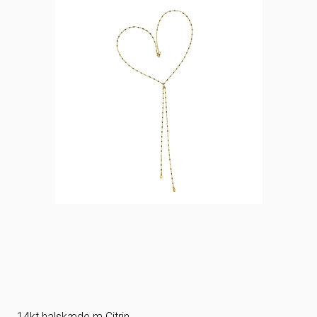
14kt halskæde m.Citrin