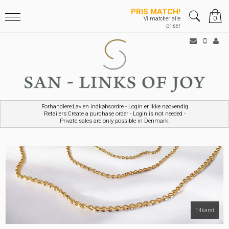
PRIS MATCH!
0
Vi matcher alle
priser
Forhandlere:Lav en indkøbsordre - Login er ikke nødvendig
Retailers:Create a purchase order - Login is not needed -
Private sales are only possible in Denmark.
Sterlingsølv
14karat