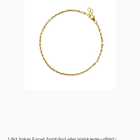
14kt Anker Facet Armbånd eller Halskæde-udført i