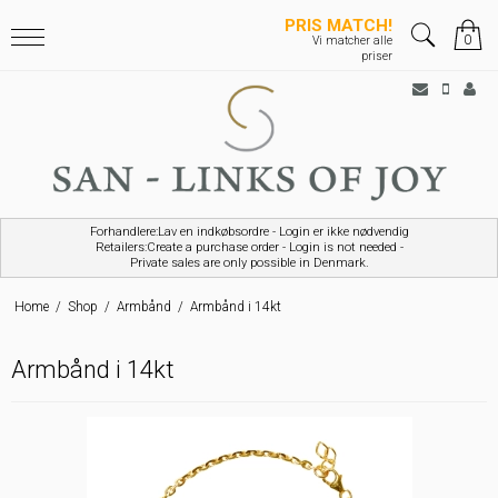
PRIS MATCH!
0
Vi matcher alle
priser
Forhandlere:Lav en indkøbsordre - Login er ikke nødvendig
Retailers:Create a purchase order - Login is not needed -
Private sales are only possible in Denmark.
Home
/
Shop
/
Armbånd
/
Armbånd i 14kt
Armbånd i 14kt