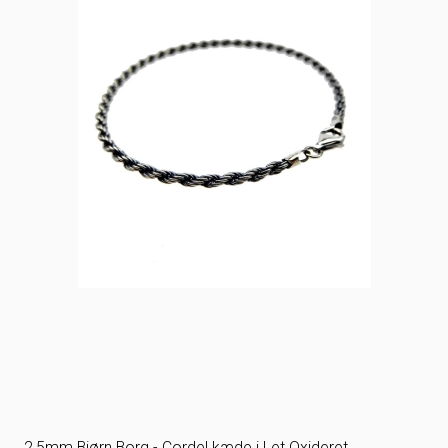
2,5mm Bjørn Borg - Cordel kæde i Let Oxideret