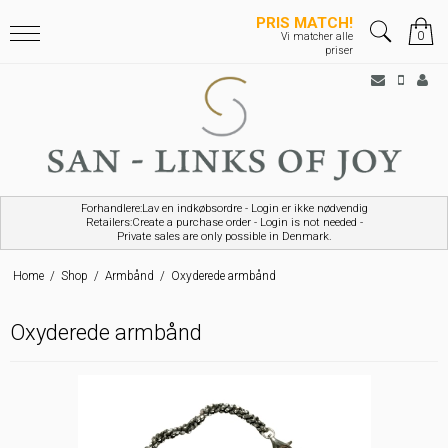
PRIS MATCH!
0
Vi matcher alle
priser
Forhandlere:Lav en indkøbsordre - Login er ikke nødvendig
Retailers:Create a purchase order - Login is not needed -
Private sales are only possible in Denmark.
Home
/
Shop
/
Armbånd
/
Oxyderede armbånd
Oxyderede armbånd