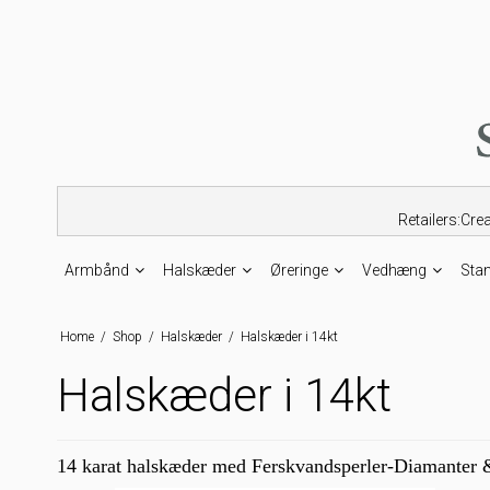
Retailers:Cre
Armbånd
Halskæder
Øreringe
Vedhæng
Sta
Home
/
Shop
/
Halskæder
/
Halskæder i 14kt
Halskæder i 14kt
14 karat halskæder med Ferskvandsperler-Diamanter &