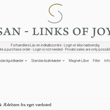
Forhandlere:Lav en indkøbsordre - Login er ikke nødvendig
ate a purchase order - Login is not needed -
Private sales are only possib
ndardguldkæder
Standardsølvkæder
Magnet-Låse
Filter
Info
 Ædelsten fra eget værksted