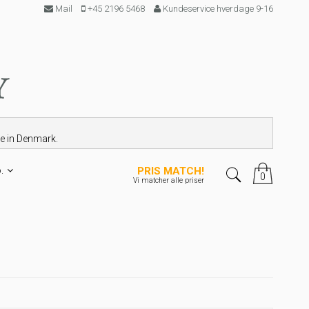
Mail
+45 2196 5468
Kundeservice hverdage 9-16
le in Denmark.
.
PRIS MATCH!
0
Vi matcher alle priser