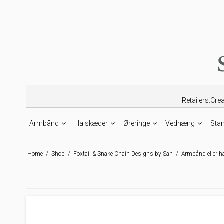
Retailers:Cre
Armbånd
Halskæder
Øreringe
Vedhæng
Sta
Home
/
Shop
/
Foxtail & Snake Chain Designs by San
/
Armbånd eller h