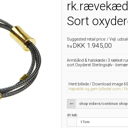
rk.rævekæd
Sort oxyder
Suggested retail price: / Vejl. udsa
DKK 1.945,00
fra
Armbånd & halskæde i 3 rækket rund
sort Oxyderet Sterlingsølv - bem
Hent billede / Download image 60
Højreklik og gem billedet som / Ri
shop videre/continue shop
dit køb:
17cm