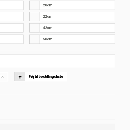
20cm
22cm
42cm
50cm
tk.
Føj til bestillingsliste