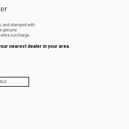
ver
ed), and stamped with
e genuine.
 extra surcharge.
our nearest dealer in your area.