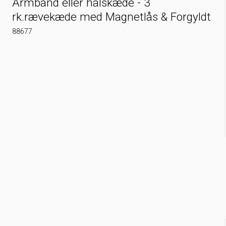
Armbånd eller halskæde - 3
rk.rævekæde med Magnetlås & Forgyldt
88677