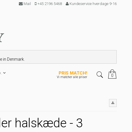
Mail
+45 2196 5468
Kundeservice hverdage 9-16
le in Denmark.
.
PRIS MATCH!
0
Vi matcher alle priser
er halskæde - 3