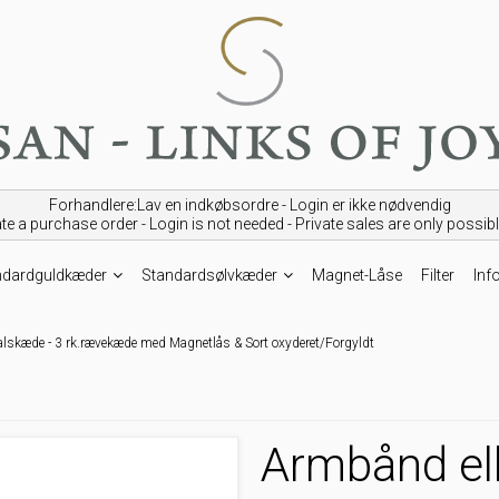
Forhandlere:Lav en indkøbsordre - Login er ikke nødvendig
ate a purchase order - Login is not needed -
Private sales are only possib
ndardguldkæder
Standardsølvkæder
Magnet-Låse
Filter
Info
alskæde - 3 rk.rævekæde med Magnetlås & Sort oxyderet/Forgyldt
Armbånd ell