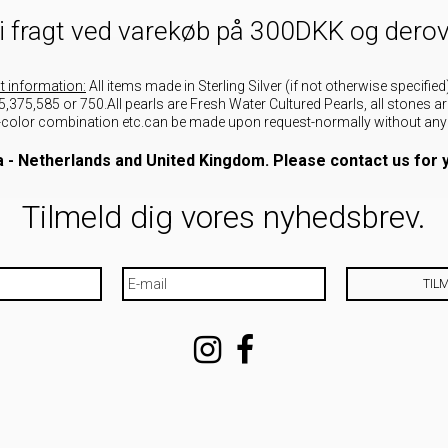
i fragt ved varekøb på 300DKK og dero
t information:
All items made in Sterling Silver (if not otherwise specifi
,375,585 or 750.All pearls are Fresh Water Cultured Pearls, all stones ar
s-color combination etc.can be made upon request-normally without any
a - Netherlands and United Kingdom. Please contact us for y
Tilmeld dig vores nyhedsbrev.