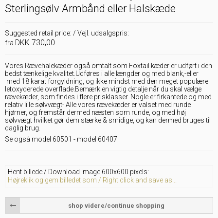
Sterlingsølv Armbånd eller Halskæde
Suggested retail price: / Vejl. udsalgspris:
DKK 730,00
fra
Vores Rævehalekæder også omtalt som Foxtail kæder er udført i den
bedst tænkelige kvalitet.Udføres i alle længder og med blank,-eller
med 18 karat forgyldning, og ikke mindst med den meget populære
letoxyderede overflade.Bemærk en vigtig detalje når du skal vælge
rævekæder, som findes i flere prisklasser. Nogle er firkantede og med
relativ lille sølvvægt- Alle vores rævekæder er valset med runde
hjørner, og fremstår dermed næsten som runde, og med høj
sølvvægt hvilket gør dem stærke & smidige, og kan dermed bruges til
daglig brug.
Se også model 60501
-
model 60407
Hent billede / Download image 600x600 pixels:
Højreklik og gem billedet som / Right click and save as...
shop videre/continue shopping