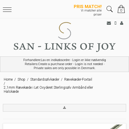
PRIS MATCH!
0
Vi matcher alle
priser
Forhandlere:Lav en indkøbsordre - Login er ikke nødvendig
Retailers:Create a purchase order - Login is not needed -
Private sales are only possible in Denmark.
Home
/
Shop
/
Standardsølvkæder
/
Rævekæder-Foxtail
/
2,1mm Rævekæde i Let Oxyderet Sterlingsølv Armbånd eller
Halskæde