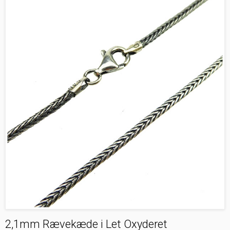
2,1mm Rævekæde i Let Oxyderet